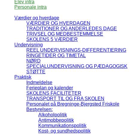
Elev intra
Personale intra
Værdier og hverdage
VÆRDIER OG HVERDAGEN
TRADITIONER OG ANDERLEDES DAGE
TRIVSEL OG MEDBESTEMMELSE
SKOLENS 5 VÆRDIER
Undervisning
REEL UNDERVISNINGS-DIFFERENTIERING
RINGETIDER OG TIMETAL
NØRD
SPECIALUNDERVISNING OG PÆDAGOGISK
STØTTE
Praktisk
Indmeldelse
Ferieplan og kalender
SKOLENS FACILITETER
TRANSPORT TIL OG FRA SKOLEN
Personalet på Bregninge-Bjergsted Friskole
Bestyrelsen:
Alkoholpolitik
Antimobbepolitik
Kommunikationspolitik
Kost- og sundhedspolitik